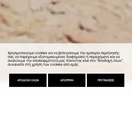
Χρησιμοποιούμε cookies για να βελτιώσουμε την εμπειρία περιήγησής
σας, να παρέχουμε εξατομικευμένες διαφημίσεις ή περιεχόμενο και να
Το μέλλον της ελαιοκομίας ξεκινά εδώ
αναλύουμε την επισκεψιμότητά μας. Κάνοντας κλικ στο “Αποδοχή όλων”,
συναινείτε στη χρήση των cookies από εμάς.
ΑΠΟΔΟΧΉ ΌΛΩΝ
ΑΠΌΡΡΙΨΗ
ΠΡΟΤΙΜΉΣΕΙΣ
Η παράδοση της ελιάς γίνεται