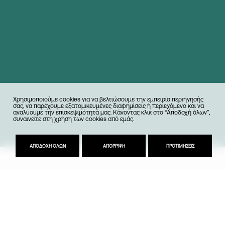
Χρησιμοποιούμε cookies για να βελτιώσουμε την εμπειρία περιήγησής
σας, να παρέχουμε εξατομικευμένες διαφημίσεις ή περιεχόμενο και να
αναλύουμε την επισκεψιμότητά μας. Κάνοντας κλικ στο “Αποδοχή όλων”,
συναινείτε στη χρήση των cookies από εμάς.
ΑΠΟΔΟΧΉ ΌΛΩΝ
ΑΠΌΡΡΙΨΗ
ΠΡΟΤΙΜΉΣΕΙΣ
Αποστολή
To Hub (πρώην Γραφείο Διαχείρισης Στρατηγικών
Έργων) στοχεύει στην επίτευξη μακροπρόθεσμων