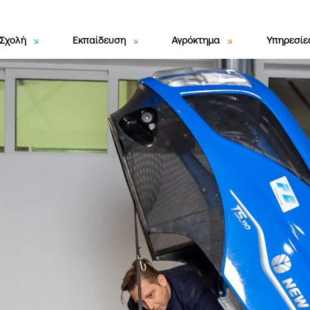
Σχολή
Εκπαίδευση
Αγρόκτημα
Υπηρεσί
Εισαγωγή
Παιδικός Σταθμός
Εισαγωγή
Β
“
Όραμα & Αποστολή
Νηπιαγωγείο
Βουστάσιο &
Α
Γαλακτοκομείο
Ιστορία
Δημοτικό Σχολείο
Π
Πτηνοτροφείο
Διοίκηση
Γυμνάσιο Χασιώτη
Λ
Φυτική Παραγωγή
Ε
Πολιτικές
Γενικό Λύκειο
Π
Προϊόντα ΑΓΣ
Ευκαιρίες καριέρας
Επαγγελματικό Λύκειο
H
IΣΑΕΚ
Γ
Perrotis College
Ε
Εκπαίδευση Ενηλίκων
Κ
Ε
Π
Eu
Γ