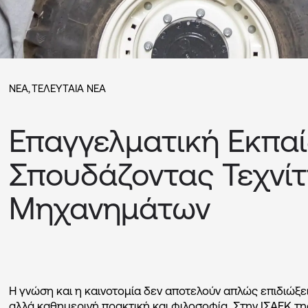
ΝΈΑ
,
ΤΕΛΕΥΤΑΊΑ ΝΈΑ
Επαγγελματική Εκπα
Σπουδάζοντας Τεχνί
Μηχανημάτων
Η γνώση και η καινοτομία δεν αποτελούν απλώς επιδιώξε
αλλά καθημερινή πρακτική και φιλοσοφία. Στην ΙΣΑΕΚ τη