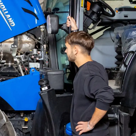
ποφοίτων
ρατήριο
έλεση
υστηρίων