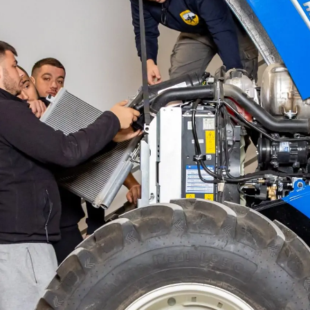
Α
Π
Τ
Μ