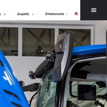
ες
Δωρεές
Επικοινωνία
ιβλιοθήκη
Γιατί να Προσφέρεις
Δημήτρης &
Πεδία Στήριξης
λίκη
Πώς να μας Στηρίξετε
ερρωτή”
Εθελοντικές Ομάδες
οιπά
κπαιδευτικά
ρογράμματα
UB
εωργικές
φαρμογές
έντρο
υρωπαϊκής
ληροφόρησης
rope Direct
ραφείο